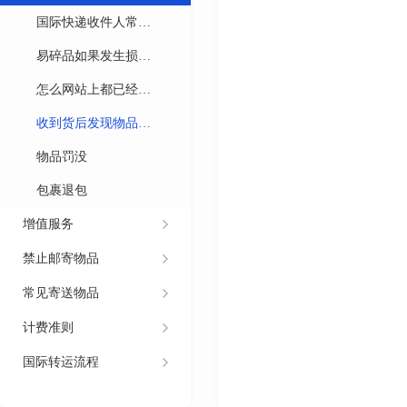
国际快递收件人常出
现问题以及解决方案
易碎品如果发生损坏
怎么办？
怎么网站上都已经显
示我的物品签收了，
收到货后发现物品有
我和收件人核实是没
问题怎么办？
物品罚没
有收到物品？
包裹退包
增值服务
禁止邮寄物品
常见寄送物品
计费准则
国际转运流程