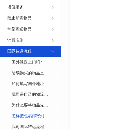
增值服务
禁止邮寄物品
常见寄送物品
计费准则
国际转运流程
国外派送上门吗?
陆续购买的物品是一
次寄送，还是分批寄
如何填写国外地址
送?
我司是自己的物流渠
道还是发其他公司的
为什么要将物品先邮
渠道？
寄到仓库再寄出？
怎样把包裹邮寄到我
司仓库
我司国际转运流程是